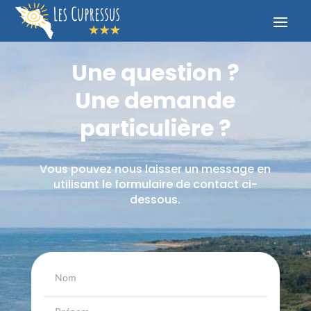
Une question ?
Une demande
particulière ?
Vous pouvez nous laisser un message en
utilisant le formulaire de contact ci-
dessous.